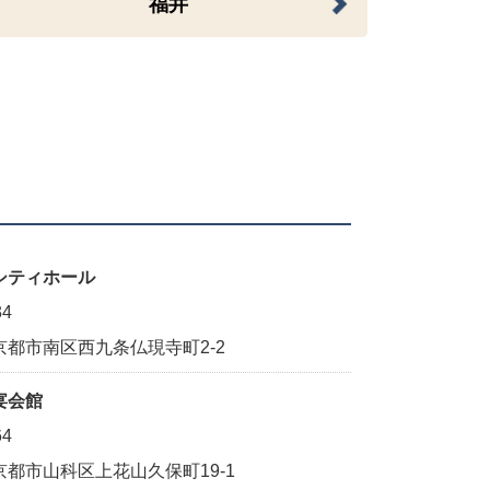
福井
シティホール
34
京都市南区西九条仏現寺町2-2
宴会館
64
京都市山科区上花山久保町19-1