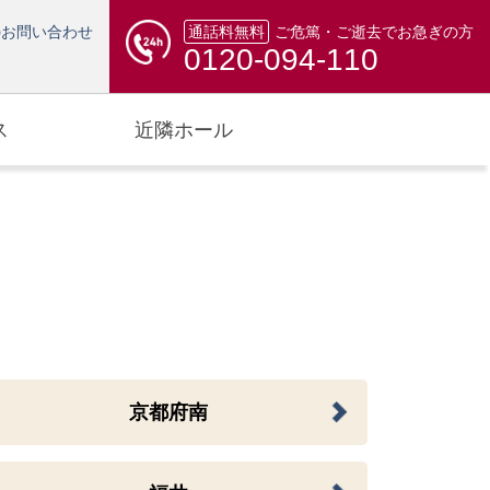
のお問い合わせ
通話料無料
ご危篤・ご逝去でお急ぎの方
0120-094-110
ス
近隣ホール
京都府南