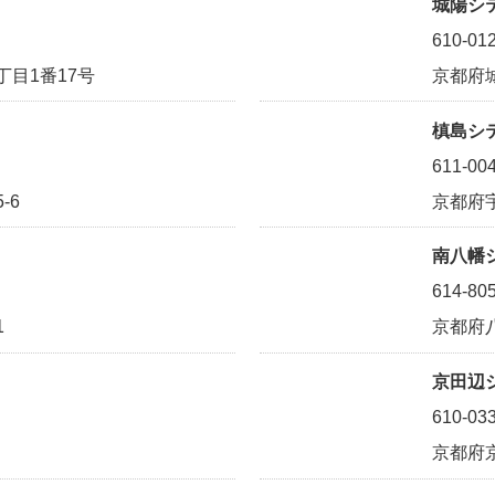
城陽シ
610-01
目1番17号
京都府城
槙島シ
611-00
-6
京都府宇
南八幡
614-80
1
京都府
京田辺
610-03
京都府京