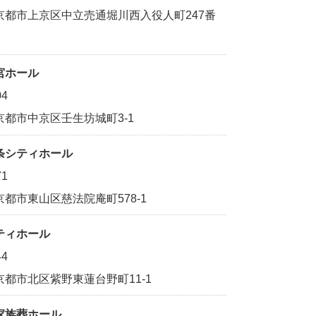
京都市上京区中立売通堀川西入役人町247番
宮ホール
04
京都市中京区壬生坊城町3-1
条シティホール
71
都市東山区慈法院庵町578-1
ティホール
44
京都市北区紫野東蓮台野町11-1
家族葬ホール