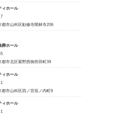
ティホール
17
京都市山科区勧修寺閑林寺206
族葬ホール
65
京都市北区紫野西御所田町39
ティホール
41
京都市山科区四ノ宮垣ノ内町9
ティホール
41