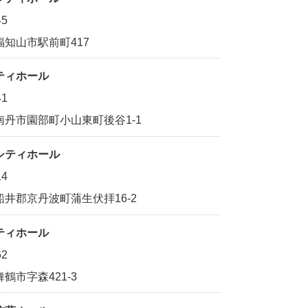
45
福知山市駅前町417
ティホール
41
南丹市園部町小山東町後谷1-1
シティホール
14
船井郡京丹波町蒲生伏拝16-2
ティホール
62
鶴市字森421-3