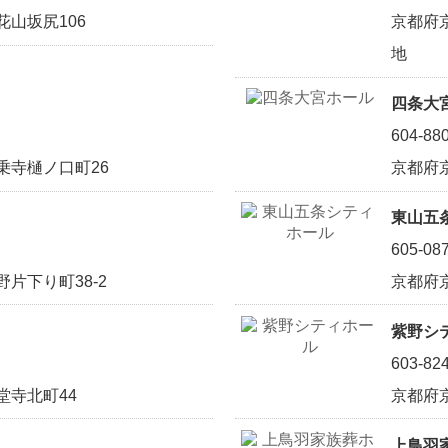
山坂尻106
京都府
地
四条大
604-88
乗寺樋ノ口町26
京都府
東山五
605-08
片下り町38-2
京都府京
紫野シ
603-82
堂寺北町44
京都府
上鳥羽