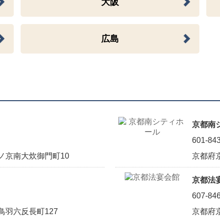
大阪
広島
京都南
601-84
ノ京南大炊御門町10
京都府
京都法
607-84
羽六反長町127
京都府